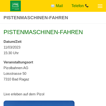
Mail
Telefon
Zum Inhalt springen
PISTENMASCHINEN-FAHREN
PISTENMASCHINEN-FAHREN
Datum/Zeit
11/03/2023
15:30 Uhr
Ver­anstal­tung­sort
Pizol­bah­nen AG
Lois­strasse 50
7310 Bad Ragaz
Live erleben auf dem Pizol