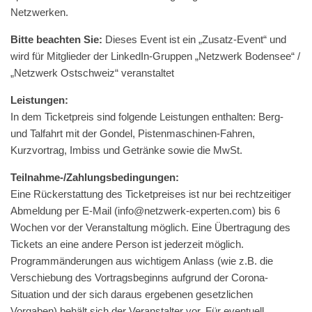
Netzwerken.
Bitte beacht­en Sie:
Dieses Event ist ein „Zusatz-Event“ und
wird für Mit­glieder der LinkedIn-Grup­pen „Net­zw­erk Bodensee“ /
„Net­zw­erk Ostschweiz“ veranstaltet
Leis­tun­gen:
In dem Tick­et­preis sind fol­gende Leis­tun­gen enthal­ten: Berg-
und Tal­fahrt mit der Gondel, Pis­ten­maschi­nen-Fahren,
Kurzvor­trag, Imbiss und Getränke sowie die MwSt.
Teil­nahme-/Zahlungs­be­din­gun­gen:
Eine Rück­er­stat­tung des Tick­et­preis­es ist nur bei rechtzeit­iger
Abmel­dung per E‑Mail (info@netzwerk-experten.com) bis 6
Wochen vor der Ver­anstal­tung möglich. Eine Über­tra­gung des
Tick­ets an eine andere Per­son ist jed­erzeit möglich.
Pro­gram­män­derun­gen aus wichtigem Anlass (wie z.B. die
Ver­schiebung des Vor­trags­be­ginns auf­grund der Coro­na-
Sit­u­a­tion und der sich daraus ergebe­nen geset­zlichen
Vor­gaben) behält sich der Ver­anstal­ter vor. Für eventuell