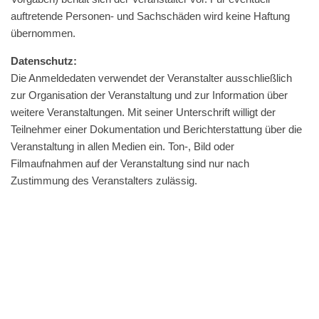
auftre­tende Per­so­n­en- und Sach­schä­den wird keine Haf­tung
übernommen.
Daten­schutz:
Die Anmelde­dat­en ver­wen­det der Ver­anstal­ter auss­chließlich
zur Organ­i­sa­tion der Ver­anstal­tung und zur Infor­ma­tion über
weit­ere Ver­anstal­tun­gen. Mit sein­er Unter­schrift willigt der
Teil­nehmer ein­er Doku­men­ta­tion und Berichter­stat­tung über die
Ver­anstal­tung in allen Medi­en ein. Ton‑, Bild oder
Fil­mauf­nah­men auf der Ver­anstal­tung sind nur nach
Zus­tim­mung des Ver­anstal­ters zulässig.