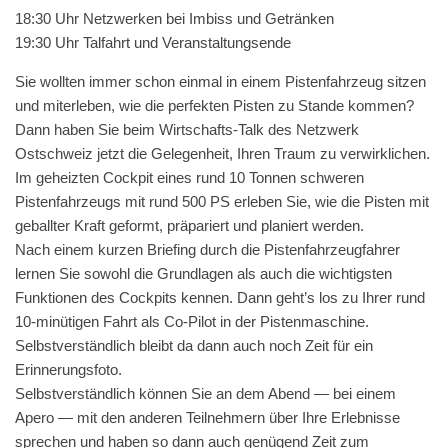
18:30 Uhr Net­zw­erken bei Imbiss und Getränken
19:30 Uhr Tal­fahrt und Veranstaltungsende
Sie woll­ten immer schon ein­mal in einem Pis­ten­fahrzeug sitzen
und miter­leben, wie die per­fek­ten Pis­ten zu Stande kom­men?
Dann haben Sie beim Wirtschafts-Talk des Net­zw­erk
Ostschweiz jet­zt die Gele­gen­heit, Ihren Traum zu ver­wirk­lichen.
Im geheizten Cock­pit eines rund 10 Ton­nen schw­eren
Pis­ten­fahrzeugs mit rund 500 PS erleben Sie, wie die Pis­ten mit
geball­ter Kraft geformt, prä­pari­ert und planiert werden.
Nach einem kurzen Brief­ing durch die Pis­ten­fahrzeug­fahrer
ler­nen Sie sowohl die Grund­la­gen als auch die wichtig­sten
Funk­tio­nen des Cock­pits ken­nen. Dann geht’s los zu Ihrer rund
10-minüti­gen Fahrt als Co-Pilot in der Pis­ten­mas­chine.
Selb­stver­ständlich bleibt da dann auch noch Zeit für ein
Erinnerungsfoto.
Selb­stver­ständlich kön­nen Sie an dem Abend — bei einem
Apero — mit den anderen Teil­nehmern über Ihre Erleb­nisse
sprechen und haben so dann auch genü­gend Zeit zum