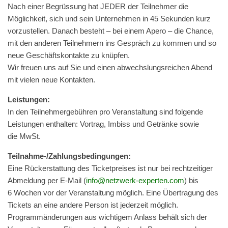
Nach ein­er Begrüs­sung hat JEDER der Teil­nehmer die
Möglichkeit, sich und sein Unternehmen in 45 Sekun­den kurz
vorzustellen. Danach beste­ht – bei einem Apero – die Chance,
mit den anderen Teil­nehmern ins Gespräch zu kom­men und so
neue Geschäft­skon­tak­te zu knüpfen.
Wir freuen uns auf Sie und einen abwech­slungsre­ichen Abend
mit vie­len neue Kontakten.
Leis­tun­gen:
In den Teil­nehmerge­bühren pro Ver­anstal­tung sind fol­gende
Leis­tun­gen enthal­ten: Vor­trag, Imbiss und Getränke sowie
die MwSt.
Teil­nahme-/Zahlungs­be­din­gun­gen:
Eine Rück­er­stat­tung des Tick­et­preis­es ist nur bei rechtzeit­iger
Abmel­dung per E‑Mail (
info@netzwerk-experten.com
) bis
6 Wochen vor der Ver­anstal­tung möglich. Eine Über­tra­gung des
Tick­ets an eine andere Per­son ist jed­erzeit möglich.
Pro­gram­män­derun­gen aus wichtigem Anlass behält sich der