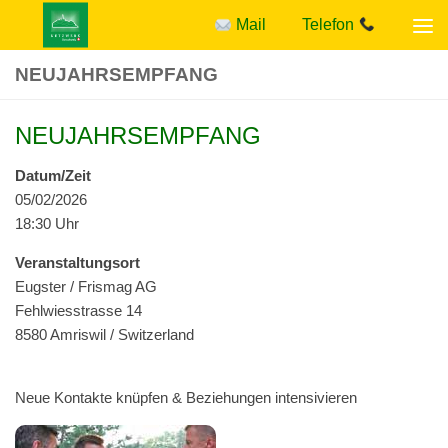
Mail
Telefon
Zum Inhalt springen
NEUJAHRSEMPFANG
NEUJAHRSEMPFANG
Datum/Zeit
05/02/2026
18:30 Uhr
Ver­anstal­tung­sort
Eug­ster / Fris­mag AG
Fehlwiesstrasse 14
8580 Amriswil / Switzerland
Neue Kon­tak­te knüpfen & Beziehun­gen intensivieren