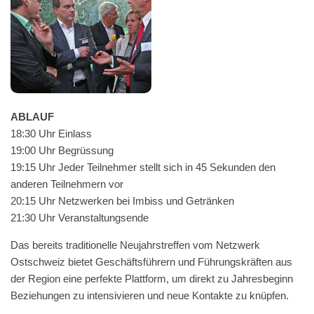
ABLAUF
18:30 Uhr Einlass
19:00 Uhr Begrüssung
19:15 Uhr Jed­er Teil­nehmer stellt sich in 45 Sekun­den den
anderen Teil­nehmern vor
20:15 Uhr Net­zw­erken bei Imbiss und Getränken
21:30 Uhr Veranstaltungsende
Das bere­its tra­di­tionelle Neu­jahrstr­e­f­fen vom Net­zw­erk
Ostschweiz bietet Geschäfts­führern und Führungskräften aus
der Region eine per­fek­te Plat­tform, um direkt zu Jahres­be­ginn
Beziehun­gen zu inten­sivieren und neue Kon­tak­te zu knüpfen.