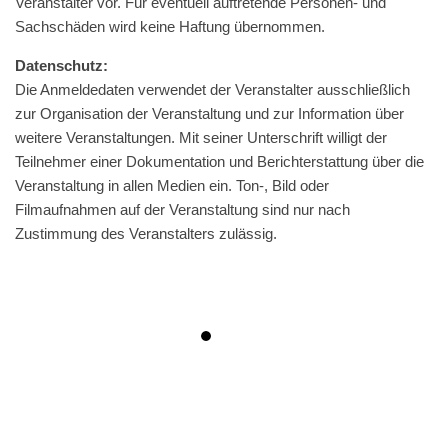
Ver­anstal­ter vor. Für eventuell auftre­tende Per­so­n­en- und
Sach­schä­den wird keine Haf­tung übernommen.
Daten­schutz:
Die Anmel­de­da­ten ver­wen­det der Ver­an­stal­ter aus­schließ­lich
zur Orga­ni­sa­ti­on der Ver­an­stal­tung und zur Infor­ma­ti­on über
wei­te­re Ver­an­stal­tun­gen. Mit sei­ner Unter­schrift wil­ligt der
Teil­neh­mer ein­er Doku­men­ta­ti­on und Bericht­erstat­tung über die
Ver­an­stal­tung in allen Medi­en ein. Ton‑, Bild oder
Film­auf­nah­men auf der Ver­an­stal­tung sind nur nach
Zustim­mung des Ver­an­stal­ters zulässig.