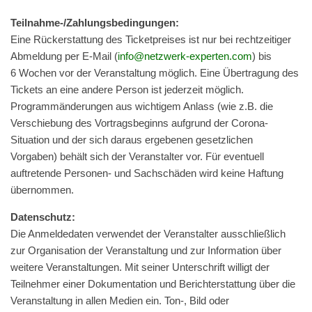
Teil­nahme-/Zahlungs­be­din­gun­gen:
Eine Rück­er­stat­tung des Tick­et­preis­es ist nur bei rechtzeit­iger
Abmel­dung per E‑Mail (
info@netzwerk-experten.com
) bis
6 Wochen vor der Ver­anstal­tung möglich. Eine Über­tra­gung des
Tick­ets an eine andere Per­son ist jed­erzeit möglich.
Pro­gram­män­derun­gen aus wichtigem Anlass (wie z.B. die
Ver­schiebung des Vor­trags­be­ginns auf­grund der Coro­na-
Sit­u­a­tion und der sich daraus ergebe­nen geset­zlichen
Vor­gaben) behält sich der Ver­anstal­ter vor. Für eventuell
auftre­tende Per­so­n­en- und Sach­schä­den wird keine Haf­tung
übernommen.
Daten­schutz:
Die Anmel­de­da­ten ver­wen­det der Ver­an­stal­ter aus­schließ­lich
zur Orga­ni­sa­ti­on der Ver­an­stal­tung und zur Infor­ma­ti­on über
wei­te­re Ver­an­stal­tun­gen. Mit sei­ner Unter­schrift wil­ligt der
Teil­neh­mer ein­er Doku­men­ta­ti­on und Bericht­erstat­tung über die
Ver­an­stal­tung in allen Medi­en ein. Ton‑, Bild oder