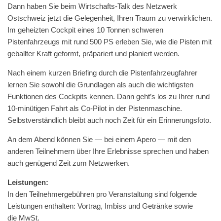
Dann haben Sie beim Wirtschafts-Talk des Net­zw­erk
Ostschweiz jet­zt die Gele­gen­heit, Ihren Traum zu ver­wirk­lichen.
Im geheizten Cock­pit eines 10 Ton­nen schw­eren
Pis­ten­fahrzeugs mit rund 500 PS erleben Sie, wie die Pis­ten mit
geball­ter Kraft geformt, prä­pari­ert und planiert werden.
Nach einem kurzen Brief­ing durch die Pis­ten­fahrzeug­fahrer
ler­nen Sie sowohl die Grund­la­gen als auch die wichtig­sten
Funk­tio­nen des Cock­pits ken­nen. Dann geht’s los zu Ihrer rund
10-minüti­gen Fahrt als Co-Pilot in der Pis­ten­mas­chine.
Selb­stver­ständlich bleibt auch noch Zeit für ein Erinnerungsfoto.
An dem Abend kön­nen Sie — bei einem Apero — mit den
anderen Teil­nehmern über Ihre Erleb­nisse sprechen und haben
auch genü­gend Zeit zum Netzwerken.
Leis­tun­gen:
In den Teil­nehmerge­bühren pro Ver­anstal­tung sind fol­gende
Leis­tun­gen enthal­ten: Vor­trag, Imbiss und Getränke sowie
die MwSt.