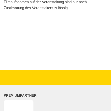
Film­auf­nah­men auf der Ver­an­stal­tung sind nur nach
Zustim­mung des Ver­an­stal­ters zulässig.
PREMIUMPARTNER