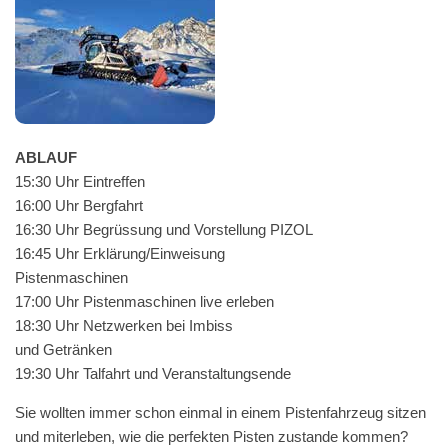
ABLAUF
15:30 Uhr Eintreffen
16:00 Uhr Bergfahrt
16:30 Uhr Begrüs­sung und Vorstel­lung PIZOL
16:45 Uhr Erklärung/Einweisung
Pistenmaschinen
17:00 Uhr Pis­ten­maschi­nen live erleben
18:30 Uhr Net­zw­erken bei Imbiss
und Getränken
19:30 Uhr Tal­fahrt und Veranstaltungsende
Sie woll­ten immer schon ein­mal in einem Pis­ten­fahrzeug sitzen
und miter­leben, wie die per­fek­ten Pis­ten zus­tande kom­men?